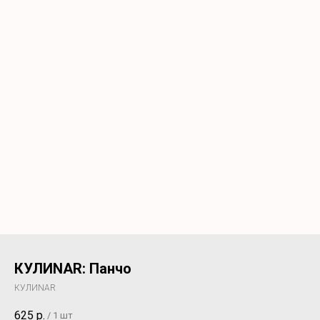
КУЛИNАR: Панчо
КУЛИNАR
625
р.
/
1 шт