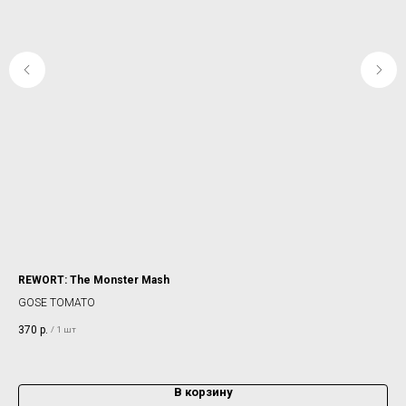
REWORT: The Monster Mash
JA
GOSE TOMATO
IP
370
р.
32
/
1 шт
В корзину