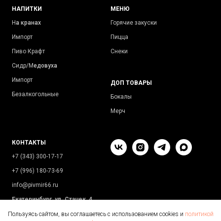
НАПИТКИ
МЕНЮ
Н
а кранах
Горячие закуски
Импорт
Пицца
Пиво Крафт
Снеки
Сидр/М
едовуха
Импорт
ДОП ТОВАРЫ
Безалкогольные
Бокалы
Мерч
КОНТАКТЫ
+7 (343) 300-17-17
+7 (996) 180-73-69
info@pivmir66.ru
Екатеринбург, ул. Стачек, 4
Пользуясь сайтом, вы соглашаетесь с использованием cookies и
политикой