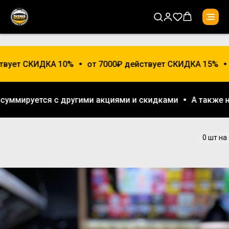
твует СКИДКА 10%
от 7000₽ действует СКИДКА 15%
е суммируется с другими акциями и скидками
А также