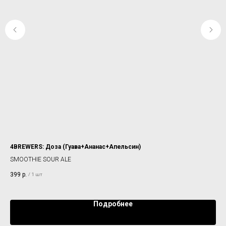
4BREWERS: Доза (Гуава+Ананас+Апельсин)
PL
SMOOTHIE SOUR ALE
GO
399
р.
42
/
1 шт
Подробнее