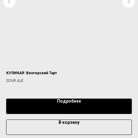
КУЛИNАR: Венгерский Тарт
JAW
SOUR ALE
IP
25
Подробнее
В корзину