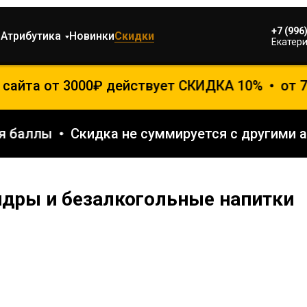
+7 (996
м
Атрибутика
Новинки
Скидки
Екатери
 сайта от 3000₽ действует СКИДКА 10%
от 7
тся баллы
Скидка не суммируется с другими
идры и безалкогольные напитки