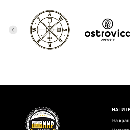
НАПИТ
Н
а кран