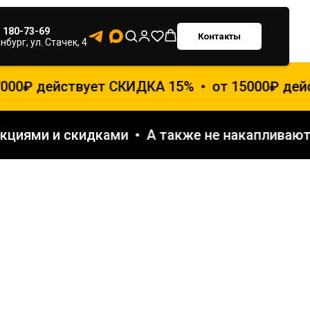
) 180-73-69
Контакты
нбург, ул. Стачек, 4
000₽ действует СКИДКА 15%
от 15000₽ дей
 акциями и скидками
А также не накаплива