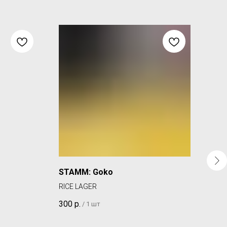
STAMM: Goko
REW
RICE LAGER
RUSS
300
р.
455
/
1 шт