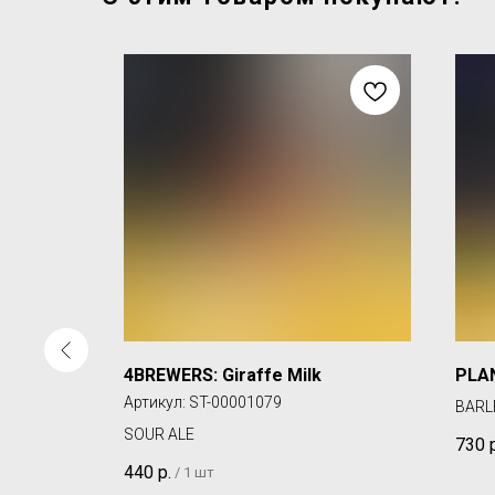
еной
4BREWERS: Giraffe Milk
PLAN
Артикул:
ST-00001079
BARL
SOUR ALE
730
440
р.
/
1 шт