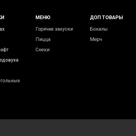
КИ
МЕНЮ
ДОП ТОВАРЫ
ах
Горячие закуски
Бокалы
Пицца
Мерч
рафт
Снеки
едовуха
огольные