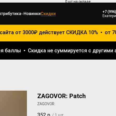
+7 (996
Атрибутика
Новинки
Скидки
Екатери
сайта от 3000₽ действует СКИДКА 10%
от 70
ются баллы
Скидка не суммируется с другим
ZAGOVOR: Patch
ZAGOVOR
352
р.
/
1 шт