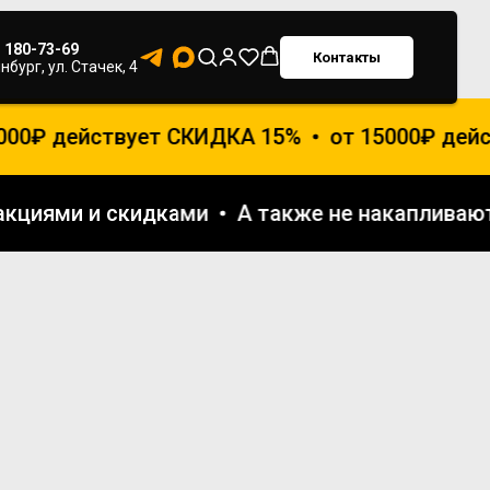
) 180-73-69
Контакты
нбург, ул. Стачек, 4
00₽ действует СКИДКА 15%
от 15000₽ дейст
и акциями и скидками
А также не накаплив