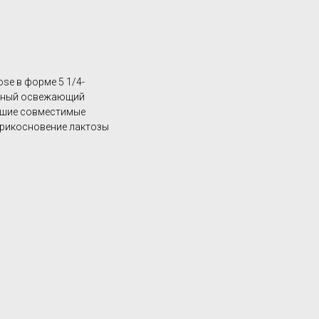
ose в форме 5 1/4-
леный освежающий
ейшие совместимые
 Прикосновение лактозы