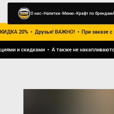
О нас
Напитки
Меню
Крафт по брендам
КИДКА 20%
Друзья! ВАЖНО!
При заказе с 
 акциями и скидками
А также не накаплива