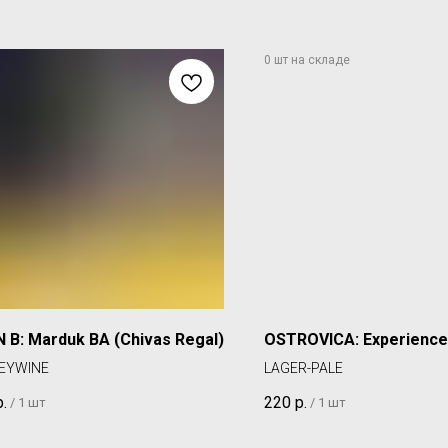
 B: Marduk BA (Chivas Regal)
OSTROVICA: Experience
EYWINE
LAGER-PALE
р.
220
р.
/
1 шт
/
1 шт