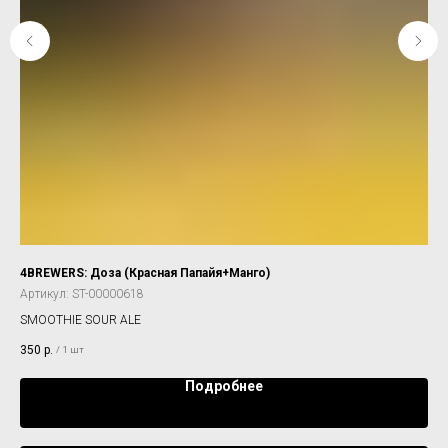
4BREWERS: Доза (Красная Папайя+Манго)
ST
Артикул:
ST-00000618
IPA
SMOOTHIE SOUR ALE
33
350
р.
/
1 шт
Подробнее