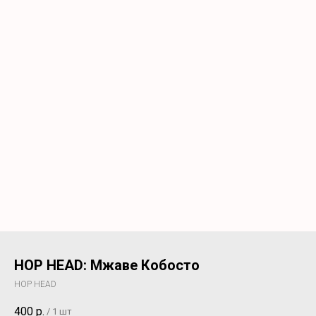
HOP HEAD: Мжаве Кобосто
HOP HEAD
400
р.
/
1 шт