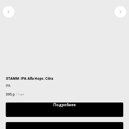
STAMM: IPA Alfa Hops: Citra
HO
IPA
GO
395
р.
40
/
1 шт
Подробнее