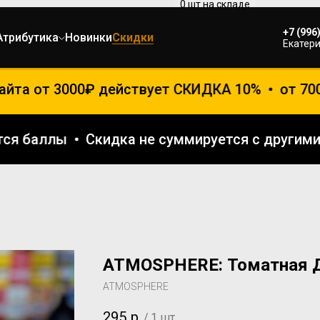
+7 (996
Атрибутика
Новинки
Скидки
Екатери
та от 3000₽ действует СКИДКА 10%
от 7000₽
ваются баллы
Скидка не суммируется с дру
ATMOSPHERE: Томатная 
ATMOSPHERE
295
р.
/
1 шт