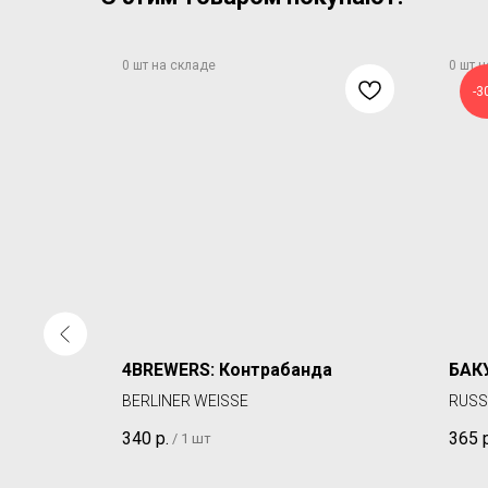
-3
4BREWERS: Контрабанда
БАК
BERLINER WEISSE
RUSS
340
р.
365
/
1 шт