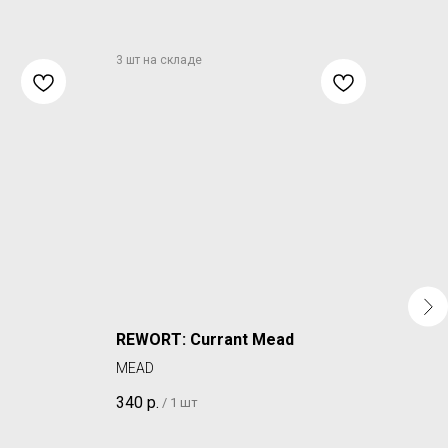
REWORT: Currant Mead
REW
MEAD
SOUR
340
р.
360
/
1 шт