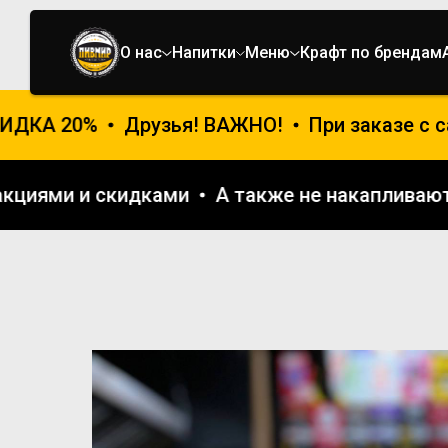
О нас
Напитки
Меню
Крафт по брендам
КА 20%
Друзья! ВАЖНО!
При заказе с сай
ими акциями и скидками
А также не накапли