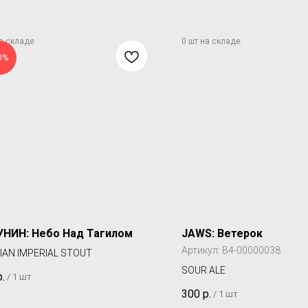
0%
УНИН: Небо Над Тагилом
JAWS: Ветерок
Артикул:
B4-00000038
IAN IMPERIAL STOUT
SOUR ALE
р.
/
1 шт
300
р.
/
1 шт