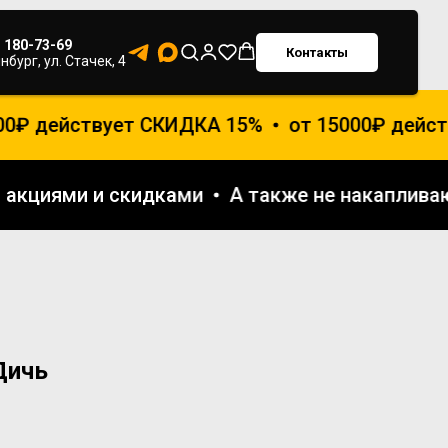
) 180-73-69
Контакты
нбург, ул. Стачек, 4
 действует СКИДКА 15%
от 15000₽ действу
гими акциями и скидками
А также не накап
Дичь