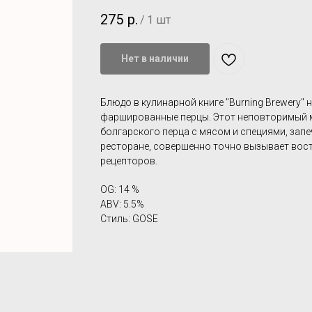
275
р.
/
1 шт
Нет в наличии
Блюдо в кулинарной книге "Burning Brewery" н
фаршированные перцы. Этот неповторимый 
болгарского перца с мясом и специями, зап
ресторане, совершенно точно вызывает вост
рецепторов.
OG: 14 %
ABV: 5.5%
Стиль: GOSE