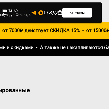
) 180-73-69
Контакты
нбург, ул. Стачек, 4
от 7000₽ действует СКИДКА 15%
от 15000₽ 
иями и скидками
А также не накапливаются
ированные