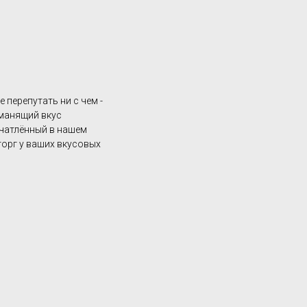
е перепутать ни с чем -
манящий вкус
ечатлённый в нашем
орг у ваших вкусовых