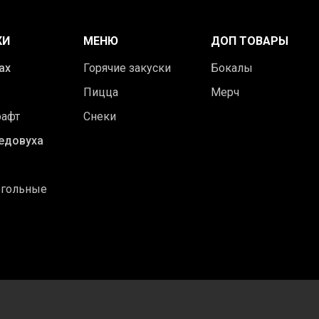
КИ
МЕНЮ
ДОП ТОВАРЫ
ах
Горячие закуски
Бокалы
Пицца
Мерч
рафт
Снеки
едовуха
огольные