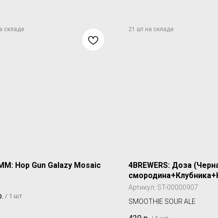
M: Hop Gun Galazy Mosaic
4BREWERS: Доза (Черн
смородина+Клубника+
Малина+Вишня+Брусни
Артикул:
ST-00000907
р.
/
1 шт
SMOOTHIE SOUR ALE