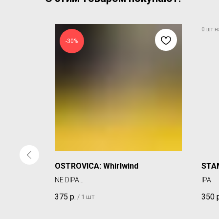
-30%
OSTROVICA: Whirlwind
STAM
NE DIPA
IPA
(Цена может быть указана без
375
р.
350
/
1 шт
скидки)