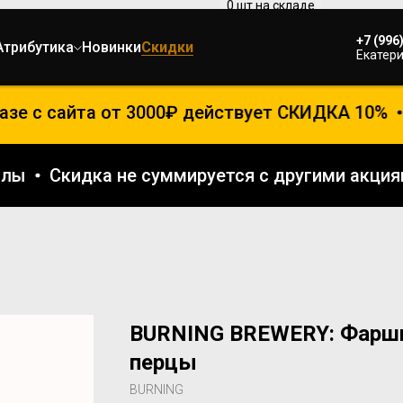
+7 (996
Атрибутика
Новинки
Скидки
Екатери
зе с сайта от 3000₽ действует СКИДКА 10%
баллы
Скидка не суммируется с другими акц
BURNING BREWERY: Фарш
перцы
BURNING