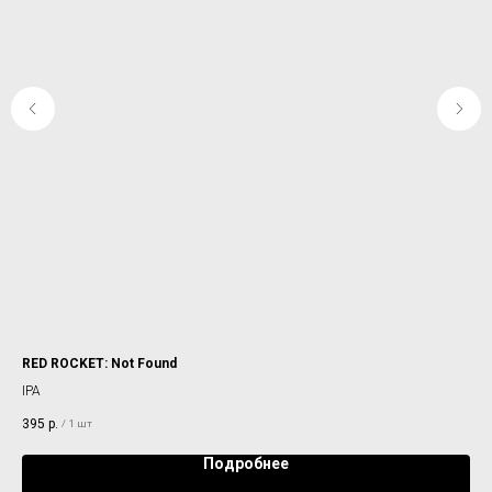
RED ROCKET: Not Found
RE
IPA
NE 
395
р.
37
/
1 шт
Подробнее