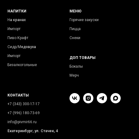
НАПИТКИ
МЕНЮ
Н
а кранах
Горячие закуски
Импорт
Пицца
Пиво Крафт
Снеки
Сидр/М
едовуха
Импорт
ДОП ТОВАРЫ
Безалкогольные
Бокалы
Мерч
КОНТАКТЫ
+7 (343) 300-17-17
+7 (996) 180-73-69
info@pivmir66.ru
Екатеринбург, ул. Стачек, 4