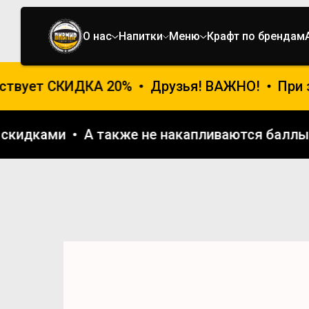
О нас
Напитки
Меню
Крафт по брендам
твует СКИДКА 20%
Друзья! ВАЖНО!
При за
и и скидками
А также не накапливаются ба