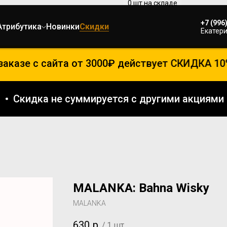
+7 (996
Атрибутика
Новинки
Скидки
Екатери
казе с сайта от 3000₽ действует СКИДКА 10%
ллы
Скидка не суммируется с другими акция
MALANKA: Bahna Wisky
MALANKA
630
р.
/
1 шт