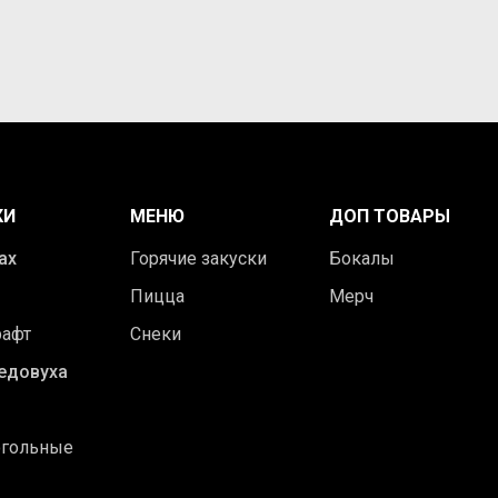
КИ
МЕНЮ
ДОП ТОВАРЫ
ах
Горячие закуски
Бокалы
Пицца
Мерч
рафт
Снеки
едовуха
огольные