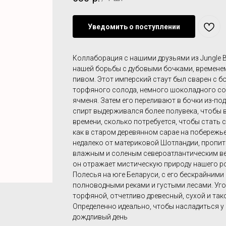
Уведомить о поступлении
Коллаборация с нашими друзьями из Jungle B
нашей борьбы с дубовыми бочками, временем
пивом. Этот имперский стаут был сварен с 
торфяного солода, немного шоколадного со
ячменя. Затем его переливают в бочки из-под
спирт выдерживался более полувека, чтобы
времени, сколько потребуется, чтобы стать 
как в старом деревянном сарае на побережье
недалеко от материковой Шотландии, пропи
влажным и соленым североатлантическим ве
он отражает мистическую природу нашего р
Полесья на юге Беларуси, с его бескрайними
полноводными реками и густыми лесами. Уго
торфяной, отчетливо древесный, сухой и та
Определенно идеально, чтобы насладиться у 
дождливый день