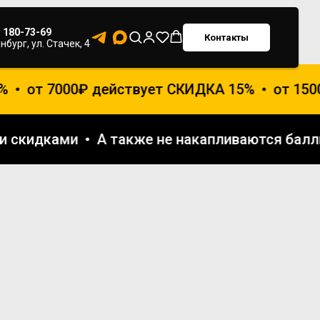
) 180-73-69
Контакты
нбург, ул. Стачек, 4
от 7000₽ действует СКИДКА 15%
от 1500
ми и скидками
А также не накапливаются б