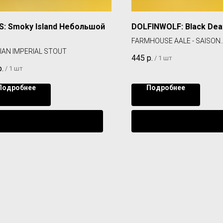
: Smoky Island Небольшой
DOLFINWOLF: Black Dea
FARMHOUSE AALE - SAISON
IAN IMPERIAL STOUT
(Цена может быть указан
445
р.
/
1 шт
скидки)
р.
/
1 шт
Подробнее
Подробнее
Уведомить о поступлении
Уведомить о поступл