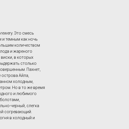
rewery. Это смесь
 и темным как ночь
большим количеством
лода и жареного
 виски, в которых
 выдержать столько
совершенным. Пахнет,
 острова Айла,
танном холодным,
тром. Но в то же время
одного и любимого
 болотами,
льно-черный, слегка
кой согревающий.
огня в холодный и