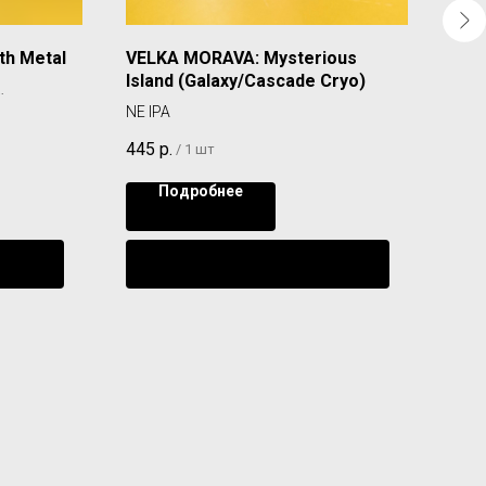
th Metal
VELKA MORAVA: Mysterious
OST
Island (Galaxy/Cascade Cryo)
IMPE
а без
NE IPA
330
445
р.
/
1 шт
Подробнее
ении
Уведомить о поступлении