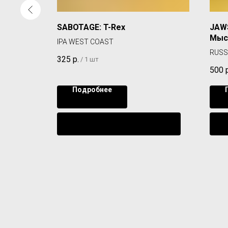
SABOTAGE: T-Rex
JAWS
Мыс
IPA WEST COAST
RUSS
325
р.
/
1 шт
500
Подробнее
ении
Уведомить о поступлении