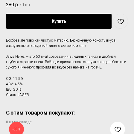
280
р.
/
1 шт
Купить
Вообразите пиво как чистую материю. Бесконечную ясность вкуса,
закрутившего солодовый «инь» с хмелевым «ян».
Jaws Helles — это 60 дней созревания в ледяных танках и двойная
глубина огранки цвета. Всё ради кристального отзвука солнца в бокале и
сухого ячменного профиля во вкусе без намёка на горечь.
OG: 11.5%
ABV: 4.5%
IBU: 20 %
Стиль: LAGER
С этим товаром покупают:
-30%