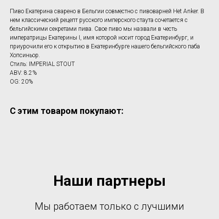
Пиво Екатерина сварено в Бельгии совместно с пивоварней Het Anker. В
нем классический рецепт русского имперского стаута сочетается с
бельгийскими секретами пива. Свое пиво мы назвали в честь
императрицы Екатерины I, имя которой носит город Екатеринбург, и
приурочили его к открытию в Екатеринбурге нашего бельгийского паба
Хопсиньор.
Стиль: IMPERIAL STOUT
ABV: 8.2%
OG: 20%
С этим товаром покупают:
Наши партнеры
Мы работаем только с лучшими