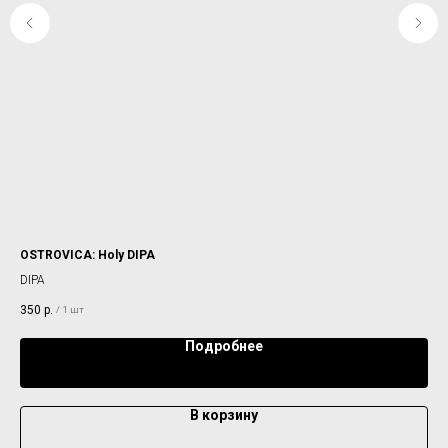
OSTROVICA: Holy DIPA
SE
DIPA
SM
350
р.
53
/
1 шт
Подробнее
В корзину