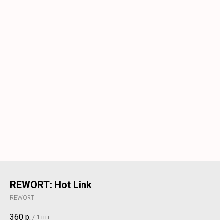
REWORT: Hot Link
REWORT
360
р.
/
1 шт