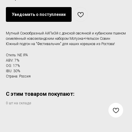
Уведомить о поступлении
Мутный Сокообразный АйПиЭй c донской овсянкой и кубанским пшеном
охмелённый новозеландским набором Мотуэка+Нельсон Совин
Южный подгон на "Фестивальчик" для наших корешков из Ростова!
Стиль: NE IPA
ABV: 7%
OG: 17%
IBU: 30%
Страна: Россия
С этим товаром покупают: