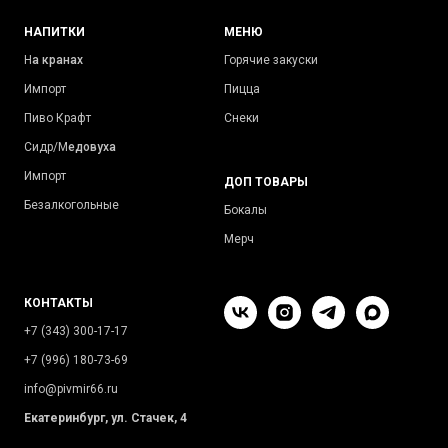
НАПИТКИ
МЕНЮ
Н
а кранах
Горячие закуски
Импорт
Пицца
Пиво Крафт
Снеки
Сидр/М
едовуха
Импорт
ДОП ТОВАРЫ
Безалкогольные
Бокалы
Мерч
КОНТАКТЫ
+7 (343) 300-17-17
+7 (996) 180-73-69
info@pivmir66.ru
Екатеринбург, ул. Стачек, 4