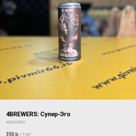
4BREWERS: Супер-Эго
4BREWERS
350
р.
/
1 шт