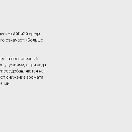
иканец АйПиЭй среди
го означает: «Больше
жает за полновесный
ощущениями, а три вида
Simcoe добавляются на
ают снижение аромата
нении