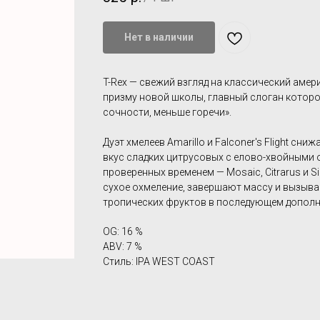
Нет в наличии
T-Rex — свежий взгляд на классический амер
призму новой школы, главный слоган которо
сочности, меньше горечи».
Дуэт хмелеев Amarillo и Falconer's Flight сни
вкус сладких цитрусовых с елово-хвойными 
проверенных временем — Mosaic, Citrarus и 
сухое охмеление, завершают массу и вызыв
тропических фруктов в последующем допол
OG: 16 %
ABV: 7 %
Стиль: IPA WEST COAST