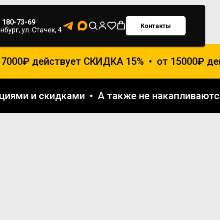
) 180-73-69
Контакты
нбург, ул. Стачек, 4
00₽ действует СКИДКА 15%
от 15000₽ дейс
и акциями и скидками
А также не накаплив