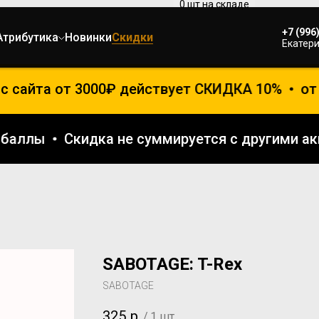
+7 (996
Атрибутика
Новинки
Скидки
Екатери
сайта от 3000₽ действует СКИДКА 10%
от 70
тся баллы
Скидка не суммируется с другим
SABOTAGE: T-Rex
SABOTAGE
325
р.
/
1 шт