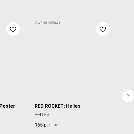
Poster
RED ROCKET: Helles
REW
HELLES
DOU
а без
165
р.
360
/
1 шт