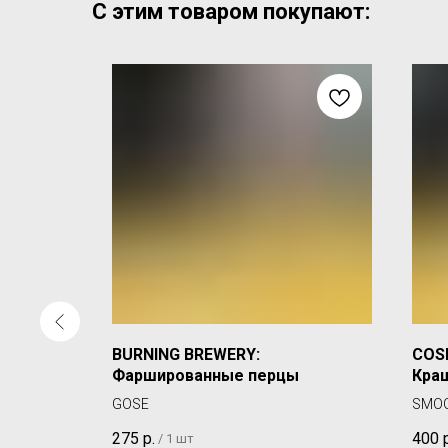
С этим товаром покупают:
BURNING BREWERY:
COS
Фаршированные перцы
Кра
GOSE
SMOO
275
р.
400
/
1 шт