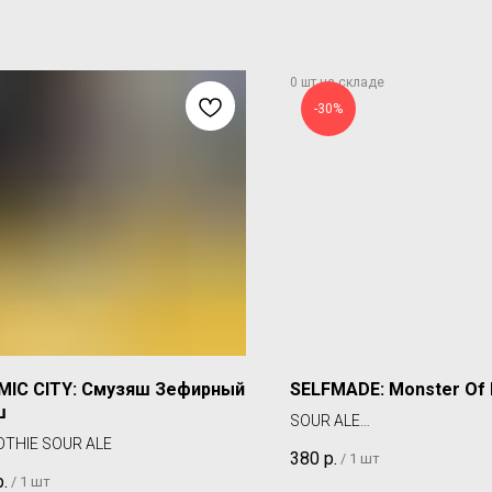
-30%
MIC CITY: Смузяш Зефирный
SELFMADE: Monster Of 
ш
SOUR ALE
THIE SOUR ALE
(Цена может быть указан
380
р.
/
1 шт
скидки)
р.
/
1 шт