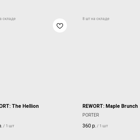
RT: The Hellion
REWORT: Maple Brunch
PORTER
р.
360
р.
/
1 шт
/
1 шт