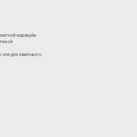
оматной маракуйи
епихой.
о эля для лампового