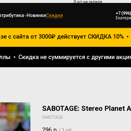
+7 (996
Атрибутика
Новинки
Скидки
Екатери
е с сайта от 3000₽ действует СКИДКА 10%
о
 баллы
Скидка не суммируется с другими ак
SABOTAGE: Stereo Planet 
SABOTAGE
296
р.
/
1 шт