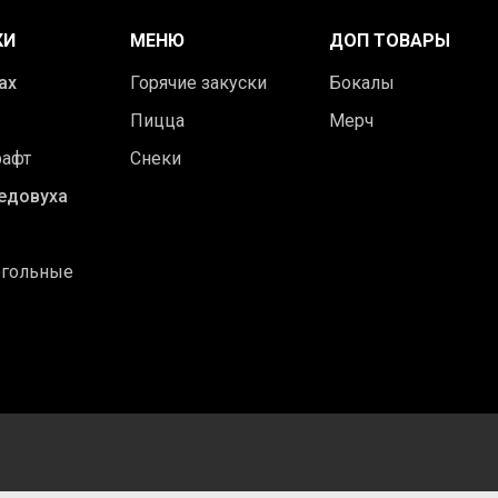
КИ
МЕНЮ
ДОП ТОВАРЫ
ах
Горячие закуски
Бокалы
Пицца
Мерч
рафт
Снеки
едовуха
огольные