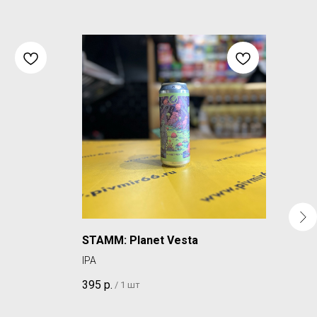
STAMM: Planet Vesta
HOP
Гри
IPA
GOS
395
р.
/
1 шт
450