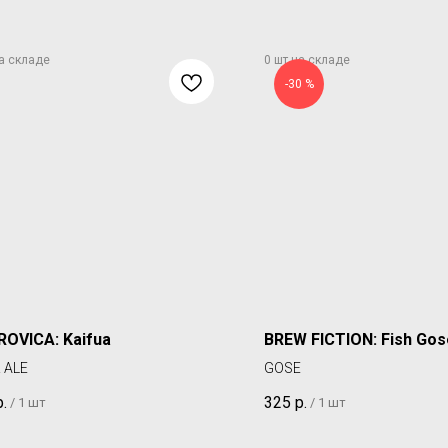
-30 %
OVICA: Kaifua
BREW FICTION: Fish Gos
 ALE
GOSE
р.
325
р.
/
1 шт
/
1 шт