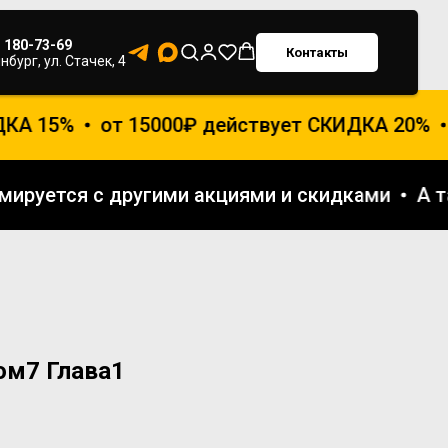
) 180-73-69
Контакты
нбург, ул. Стачек, 4
КА 15%
от 15000₽ действует СКИДКА 20%
уммируется с другими акциями и скидками
А
ом7 Глава1