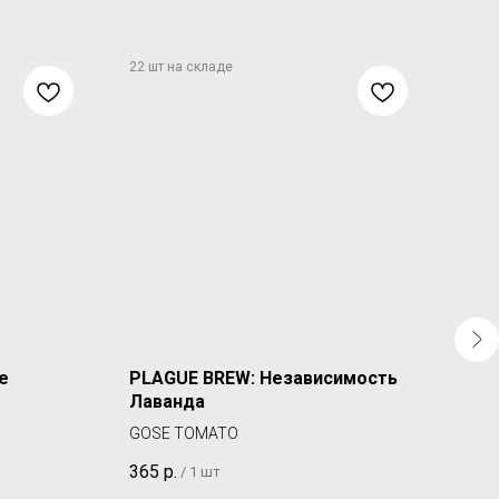
e
PLAGUE BREW: Независимость
STA
Лаванда
NEP
GOSE TOMATO
330
365
р.
/
1 шт