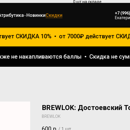
+7 (996
Атрибутика
Новинки
Скидки
Екатери
твует СКИДКА 10%
от 7000₽ действует СКИД
также не накапливаются баллы
Скидка не с
BREWLOK: Достоевский Т
BREWLOK
600
р.
/
1 шт