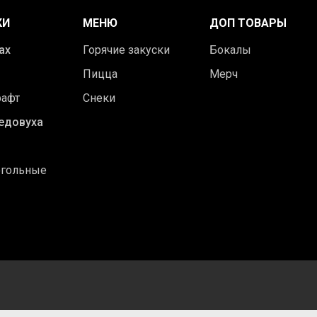
КИ
МЕНЮ
ДОП ТОВАРЫ
ах
Горячие закуски
Бокалы
Пицца
Мерч
рафт
Снеки
едовуха
огольные