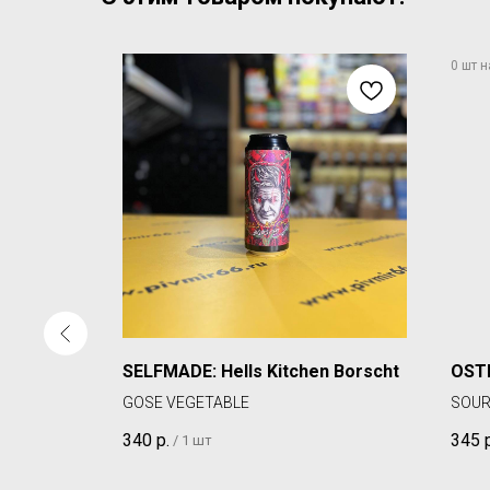
SELFMADE: Hells Kitchen Borscht
OSTR
GOSE VEGETABLE
SOUR
340
р.
345
/
1 шт