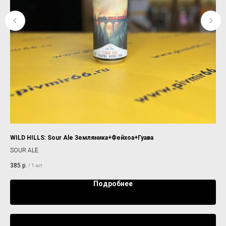
WILD HILLS: Sour Ale Земляника+Фейхоа+Гуава
RED
SOUR ALE
DIP
385
р.
32
/
1 шт
Подробнее