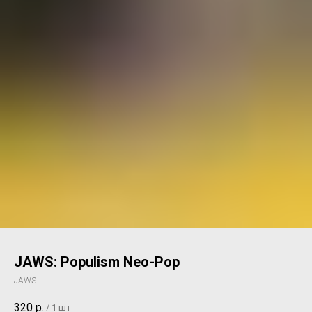
JAWS: Populism Neo-Pop
JAWS
320
р.
/
1 шт