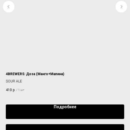
4BREWERS: Доза (Манго+Малина)
PLA
SOUR ALE
GO
410
р.
42
/
1 шт
Подробнее