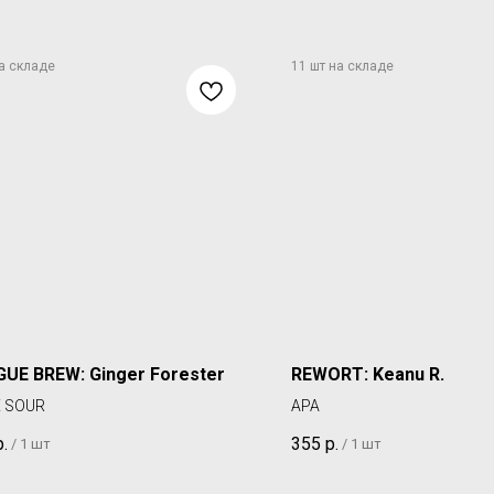
UE BREW: Ginger Forester
REWORT: Keanu R.
 SOUR
APA
р.
355
р.
/
1 шт
/
1 шт