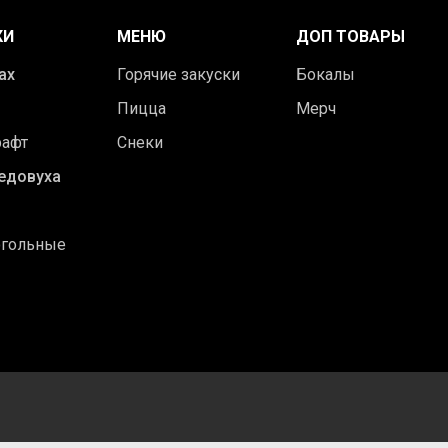
КИ
МЕНЮ
ДОП ТОВАРЫ
ах
Горячие закуски
Бокалы
Пицца
Мерч
рафт
Снеки
едовуха
огольные