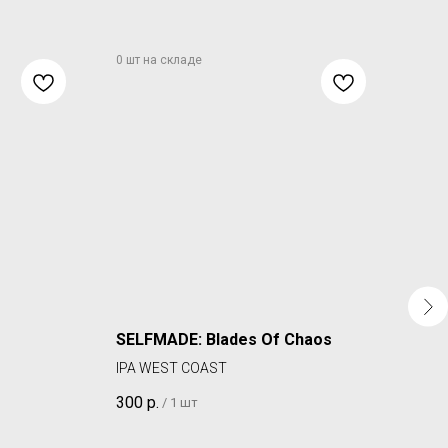
SELFMADE: Blades Of Chaos
STA
IPA WEST COAST
IPA
300
р.
410
/
1 шт