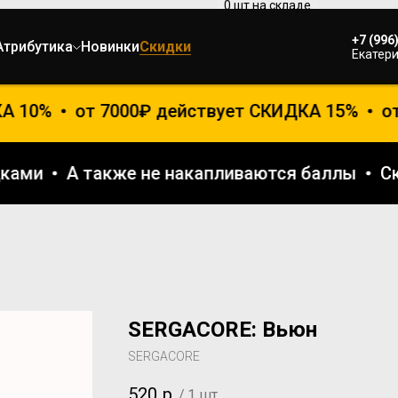
+7 (996
Атрибутика
Новинки
Скидки
Екатери
 10%
от 7000₽ действует СКИДКА 15%
от 
кидками
А также не накапливаются баллы
SERGACORE: Вьюн
SERGACORE
520
р.
/
1 шт