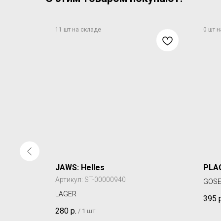
рчо
JAWS: Helles
PLAG
Артикул:
ST-00000940
GOSE
LAGER
395
280
р.
/
1 шт