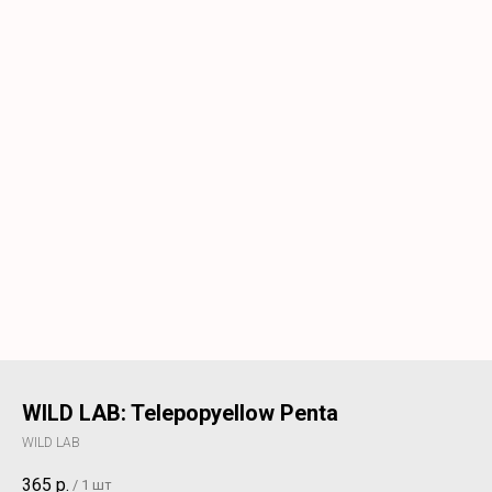
WILD LAB: Telepopyellow Penta
WILD LAB
365
р.
/
1 шт