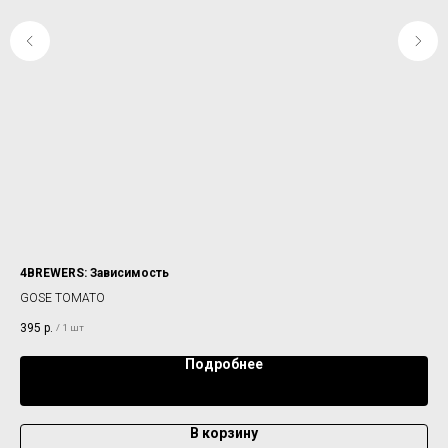
4BREWERS: Зависимость
RE
GOSE TOMATO
EX
395
р.
43
/
1 шт
Подробнее
В корзину