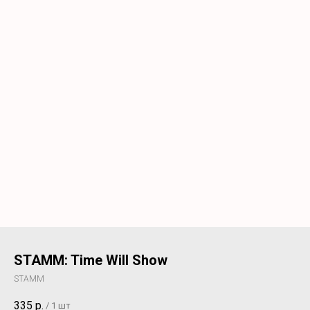
STAMM: Time Will Show
STAMM
335
р.
/
1 шт