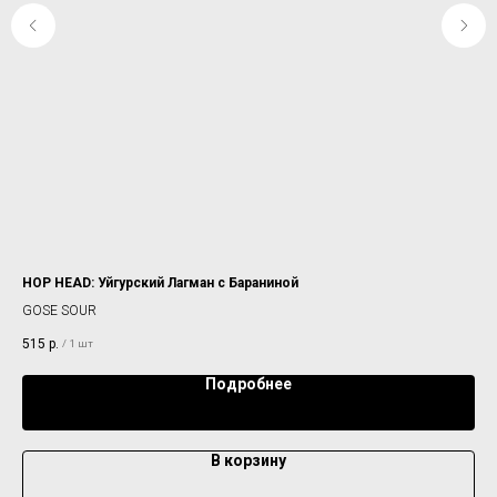
HOP HEAD: Уйгурский Лагман с Бараниной
SEL
GOSE SOUR
GO
515
р.
33
/
1 шт
Подробнее
В корзину