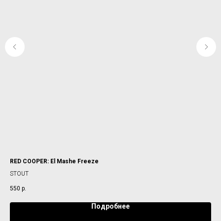
RED COOPER: El Mashe Freeze
ZAG
STOUT
PO
550
р.
65
Подробнее