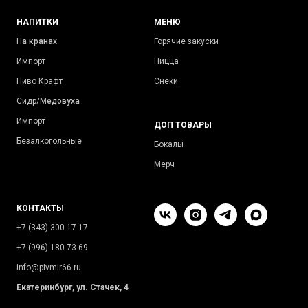
НАПИТКИ
МЕНЮ
Н
а кранах
Горячие закуски
Импорт
Пицца
Пиво Крафт
Снеки
Сидр/М
едовуха
Импорт
ДОП ТОВАРЫ
Безалкогольные
Бокалы
Мерч
КОНТАКТЫ
+7 (343) 300-17-17
+7 (996) 180-73-69
info@pivmir66.ru
Екатеринбург, ул. Стачек, 4