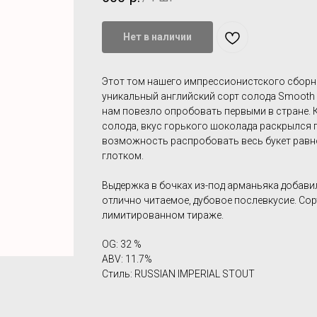
Нет в наличии
Этот том нашего импрессионистского сборн
уникальный английский сорт солода Smooth 
нам повезло опробовать первыми в стране. 
солода, вкус горького шоколада раскрылся 
возможность распробовать весь букет рав
глотком.
Выдержка в бочках из-под арманьяка добавил
отлично читаемое, дубовое послевкусие. Сор
лимитированном тираже.
OG: 32 %
ABV: 11.7%
Стиль: RUSSIAN IMPERIAL STOUT