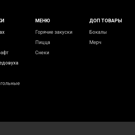
КИ
МЕНЮ
ДОП ТОВАРЫ
ах
Горячие закуски
Бокалы
Пицца
Мерч
рафт
Снеки
едовуха
огольные