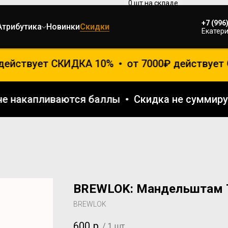
+7 (996
Атрибутика
Новинки
Скидки
Екатери
действует СКИДКА 10%
от 7000₽ действует 
е не накапливаются баллы
Скидка не сумми
BREWLOK: Мандельштам 
BREWLOK
600
р.
/
1 шт