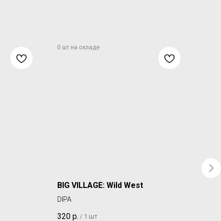
-
BIG VILLAGE: Wild West
4BR
Отд
DIPA
NE I
320
р.
/
1 шт
(Цен