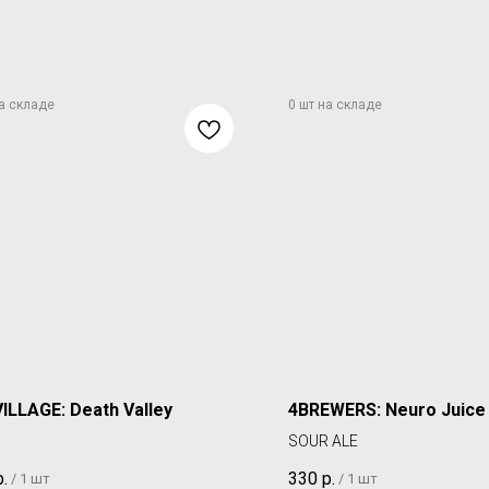
VILLAGE: Death Valley
4BREWERS: Neuro Juice
SOUR ALE
р.
330
р.
/
1 шт
/
1 шт