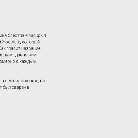
ика блестяще раскрыл
Chocolate, который
Как гласит название
плавно, давая нам
номерно с каждым
а нежное и легкое, но
т был сварен в