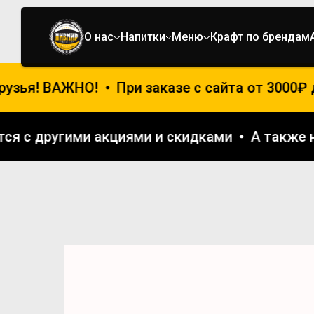
О нас
Напитки
Меню
Крафт по брендам
зья! ВАЖНО!
При заказе с сайта от 3000₽ 
ется с другими акциями и скидками
А такж