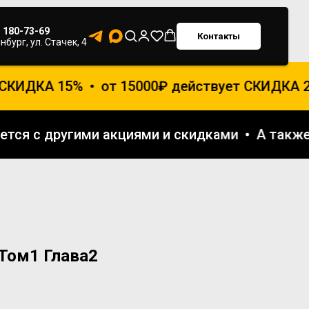
) 180-73-69
Контакты
нбург, ул. Стачек, 4
СКИДКА 15%
от 15000₽ действует СКИДКА 20
руется с другими акциями и скидками
А так
Том1 Глава2