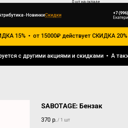
+7 (996
Атрибутика
Новинки
Скидки
Екатери
ДКА 15%
от 15000₽ действует СКИДКА 20%
ируется с другими акциями и скидками
А т
SABOTAGE: Бензак
370
р.
/
1 шт