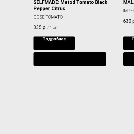
SELFMADE: Metod Tomato Black
MALA
Pepper Citrus
IMPE
GOSE TOMATO
630
335
р.
/
1 шт
Подробнее
ении
Уведомить о поступлении