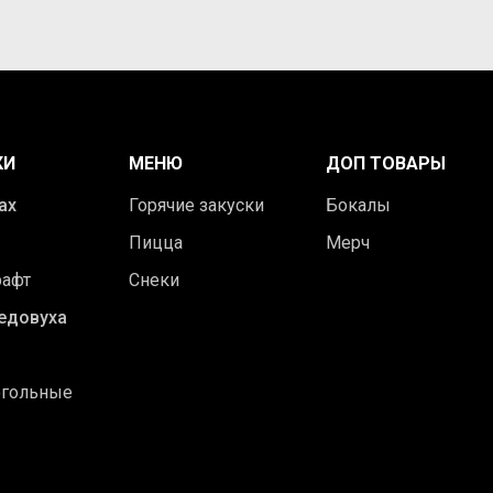
КИ
МЕНЮ
ДОП ТОВАРЫ
ах
Горячие закуски
Бокалы
Пицца
Мерч
рафт
Снеки
едовуха
огольные