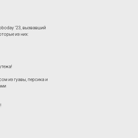
oboday ‘23, вызвавший
торые из них:
утежа!
ом из гуавы, персика и
ами
!