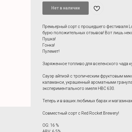
Нет в наличии
Премьерный сорт с прошедшего фестиваля L
бурю положительных отзывов! Вот лишь неко
Пушка!
Гонка!
Пулемет!
Заряженное топливо для вселенского чада к
Сауэр айпиэй с тропическим фруктовым микс
каламанси, украшенный ароматными гранул
экспериментального хмеля HBC 630.
Теперь и в ваших любимых барах и магазинах
Совместный сорт с Red Rocket Brewery!
OG: 16 %
ABV: 6.5%