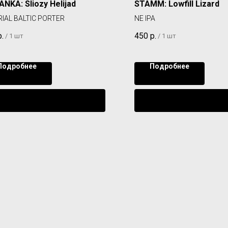
NKA: Sliozy Helijad
STAMM: Lowfill Lizard
RIAL BALTIC PORTER
NE IPA
р.
450
р.
/
1 шт
/
1 шт
Подробнее
Подробнее
Уведомить о поступлении
Уведомить о поступл