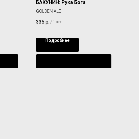
БАКУНИН: Рука Бога
REW
GOLDEN ALE
STO
335
р.
305
/
1 шт
Подробнее
ении
Уведомить о поступлении