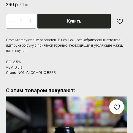
290
р.
/
1 шт
Купить
Спутник фруктовых рассветов. В нём нежность абрикосовых оттенков
идет рука об руку с приятной горечью, переходящей в утоляющее жажду
послевкусие.
OG: 3.5%
ABV: 0.5%
Стиль: NON-ALCOHOLIC BEER
С этим товаром покупают: