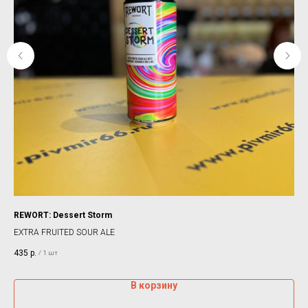
REWORT: Dessert Storm
BRE
EXTRA FRUITED SOUR ALE
ST
435
р.
31
/
1 шт
В корзину