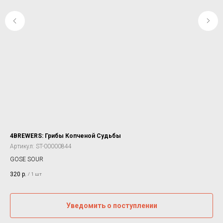
4BREWERS: Грибы Копченой Судьбы
BIG
Артикул:
ST-00000844
SO
GOSE SOUR
39
320
р.
/
1 шт
Уведомить о поступлении