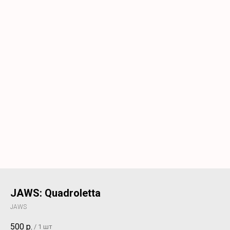
JAWS: Quadroletta
JAWS
500
р.
/
1 шт