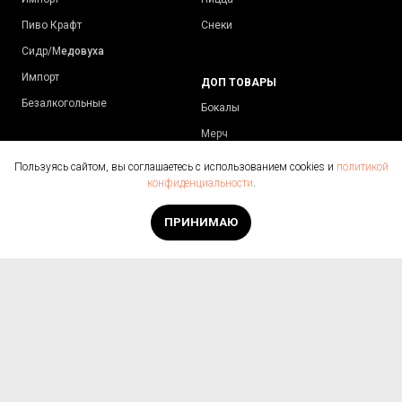
Пиво Крафт
Снеки
Сидр/М
едовуха
Импорт
ДОП ТОВАРЫ
Безалкогольные
Бокалы
Мерч
Пользуясь сайтом, вы соглашаетесь с использованием cookies и
политикой
конфиденциальности
.
КОНТАКТЫ
+7 (343) 300-17-17
ПРИНИМАЮ
+7 (996) 180-73-69
info@pivmir66.ru
Екатеринбург, ул. Стачек, 4