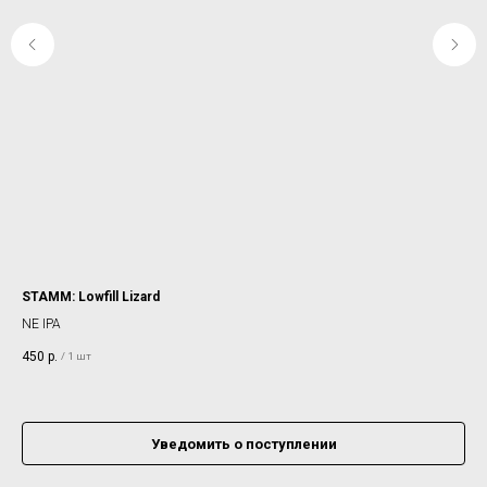
STAMM: Lowfill Lizard
4B
NE IPA
DO
450
р.
42
/
1 шт
Уведомить о поступлении