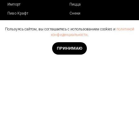
Импорт
Пицца
Пиво Крафт
Снеки
Сидр/М
едовуха
Пользуясь сайтом, вы соглашаетесь с использованием cookies и
политикой
Импорт
ДОП ТОВАРЫ
конфиденциальности
.
Безалкогольные
Бокалы
ПРИНИМАЮ
Мерч
КОНТАКТЫ
+7 (343) 300-17-17
+7 (996) 180-73-69
info@pivmir66.ru
Екатеринбург, ул. Стачек, 4