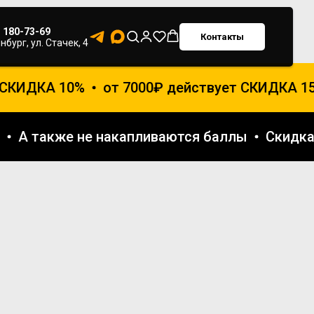
) 180-73-69
Контакты
нбург, ул. Стачек, 4
СКИДКА 10%
от 7000₽ действует СКИДКА 15%
ами
А также не накапливаются баллы
Скид