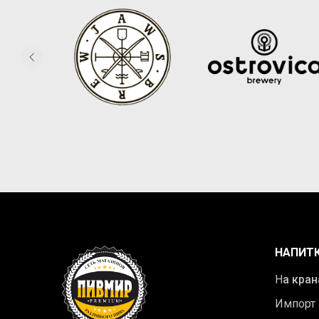
НАПИТ
Н
а кран
Импорт