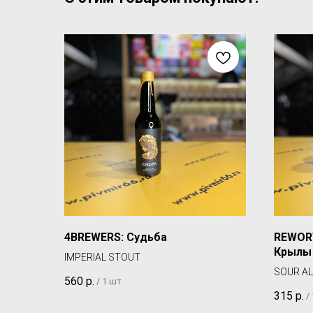
4BREWERS: Судьба
REWOR
Крылы
IMPERIAL STOUT
SOUR AL
560
р.
/
1 шт
315
р.
/