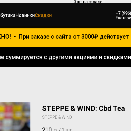
+7 (996
ибутика
Новинки
Скидки
Екатери
О!
При заказе с сайта от 3000₽ действует 
а не суммируется с другими акциями и скидк
STEPPE & WIND: Cbd Tea
STEPPE & WIND
210
р.
/
1 шт