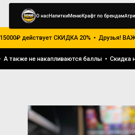
О нас
Напитки
Меню
Крафт по брендам
Атр
5000₽ действует СКИДКА 20%
Друзья! ВАЖН
и
А также не накапливаются баллы
Скидк