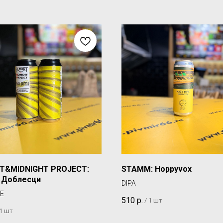
T&MIDNIGHT PROJECT:
STAMM: Hoppyvox
 Доблесци
DIPA
E
510
р.
/
1 шт
1 шт