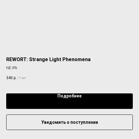
REWORT: Strange Light Phenomena
4B
Арт
NE IPA
SO
340
р.
/
1 шт
35
Подробнее
Уведомить о поступлении