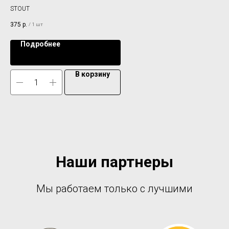
STOUT
NE 
375
р.
45
/
1 шт
Подробнее
В корзину
Наши партнеры
Мы работаем только с лучшими