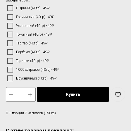
Выберите соус:
Сырный (40гр) - 49₽
Горчичный (40гр) - 49₽
Чесночный (40гр) - 49₽
Томатный (40гр) - 49₽
⁠⁠Тар-тар (40гр) - 49₽
⁠⁠Барбекю (40гр) - 49₽
Терияки (40гр) - 49₽
1000 островов (40гр) - 49₽
Брусничный (40гр) - 49₽
Купить
В 1 порции 7 наггетсов (150гр)
С этим товаром покупают: