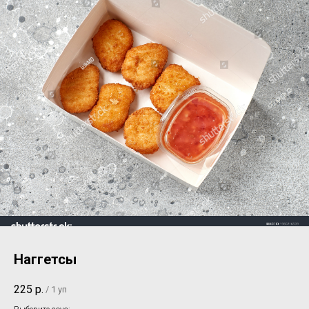
Наггетсы
225
р.
/
1 уп