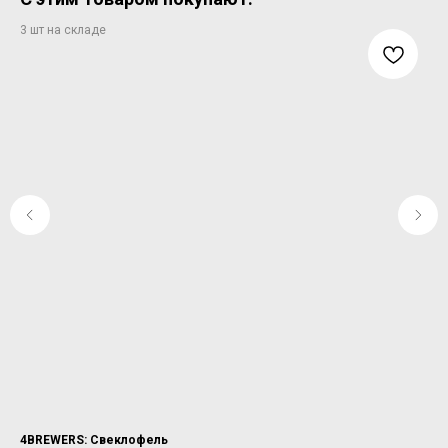
4BREWERS: Свеклофель
BIG