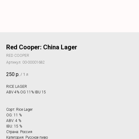
Red Cooper: China Lager
RED COOPER
Артикул:
00-00001682
250
р.
/
1 л
RICE LAGER
ABV 4% OG 11% IBU 15
Сорт: Rice Lager
OG: 11 %
ABV: 4 %
IBU: 15 %
Страна: Россия
Категория: Русское пиво