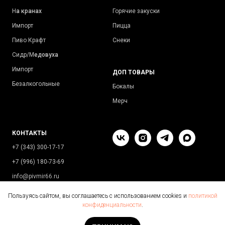
Н
а кранах
Горячие закуски
Импорт
Пицца
Пиво Крафт
Снеки
Сидр/М
едовуха
Импорт
ДОП ТОВАРЫ
Безалкогольные
Бокалы
Мерч
КОНТАКТЫ
+7 (343) 300-17-17
+7 (996) 180-73-69
info@pivmir66.ru
Екатеринбург, ул. Стачек, 4
Пользуясь сайтом, вы соглашаетесь с использованием cookies и
политикой
конфиденциальности
.
Нет в наличии