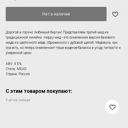
Нет в наличии
Дорогой и горячо любимый биргик! Представляем третий мид из
традиционной линейки. Hoppy мид - это охмеленная версия базового
мида из цветочного мёда, сброженного с дубовой щепой. Медовуха, как
она есть, но теперь охмеленная! Наше видение баланса в угоду питкости и
умеренной цены
ABV: 4.5%
Стиль: MEAD
Страна: Россия
С этим товаром покупают: