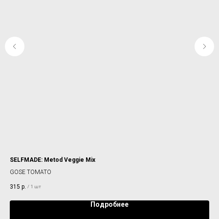
SELFMADE: Metod Veggie Mix
TB
GOSE TOMATO
GO
315
р.
42
/
1 шт
Подробнее