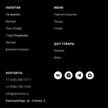
НАПИТКИ
МЕНЮ
Н
а кранах
Горячие закуски
Импорт
Пицца
Пиво Крафт
Снеки
Сидр/М
едовуха
Импорт
ДОП ТОВАРЫ
Безалкогольные
Бокалы
Мерч
КОНТАКТЫ
+7 (343) 300-17-17
+7 (996) 180-73-69
info@pivmir66.ru
Екатеринбург, ул. Стачек, 4