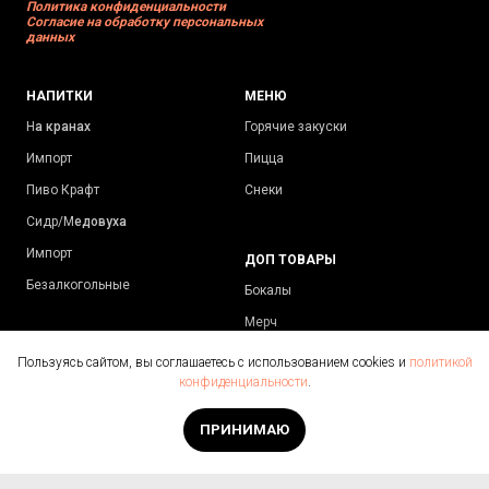
Политика конфиденциальности
Согласие на обработку персональных
данных
НАПИТКИ
МЕНЮ
Н
а кранах
Горячие закуски
Импорт
Пицца
Пиво Крафт
Снеки
Сидр/М
едовуха
Импорт
ДОП ТОВАРЫ
Безалкогольные
Бокалы
Мерч
Пользуясь сайтом, вы соглашаетесь с использованием cookies и
политикой
конфиденциальности
.
КОНТАКТЫ
+7 (343) 300-17-17
ПРИНИМАЮ
+7 (996) 180-73-69
info@pivmir66.ru