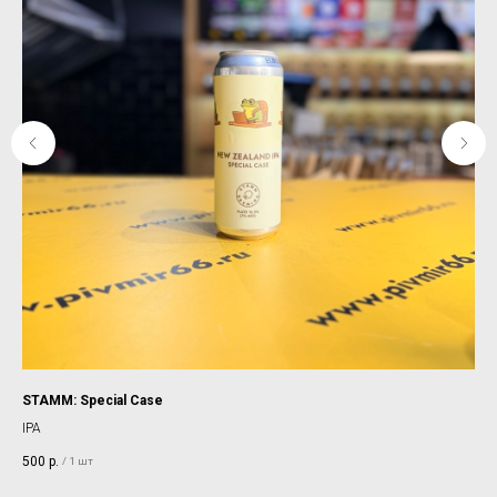
STAMM: Special Case
JAW
Арт
IPA
DIP
500
р.
/
1 шт
(це
33