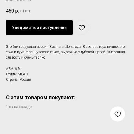
460
р.
/
1 шт
Уведомить о поступлении
Это 6ти градусная версия Вишни и Шоколада. В составе гора вишневого
сока и куча французского какао, выдержка с дубовой щепой. Умеренная
сладость и очень терпко
ABV: 6 %
Стиль: MEAD
Страна: Россия
С этим товаром покупают: