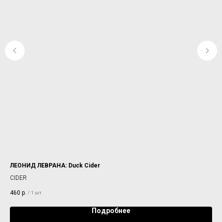
ЛЕОНИД ЛЕВРАНА: Duck Cider
ST
CIDER
WH
460
р.
45
/
1 шт
Подробнее