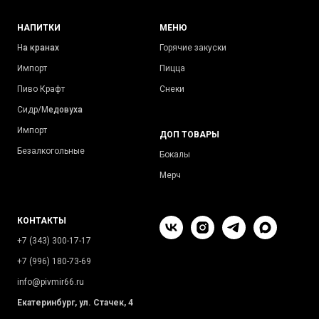
НАПИТКИ
МЕНЮ
Н
а кранах
Горячие закуски
Импорт
Пицца
Пиво Крафт
Снеки
Сидр/М
едовуха
Импорт
ДОП ТОВАРЫ
Безалкогольные
Бокалы
Мерч
КОНТАКТЫ
+7 (343) 300-17-17
+7 (996) 180-73-69
info@pivmir66.ru
Екатеринбург, ул. Стачек, 4