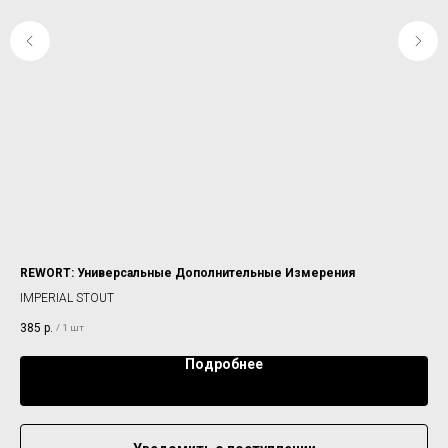
REWORT: Универсальные Дополнительные Измерения
4B
IMPERIAL STOUT
NE 
385
р.
39
/
1 шт
Подробнее