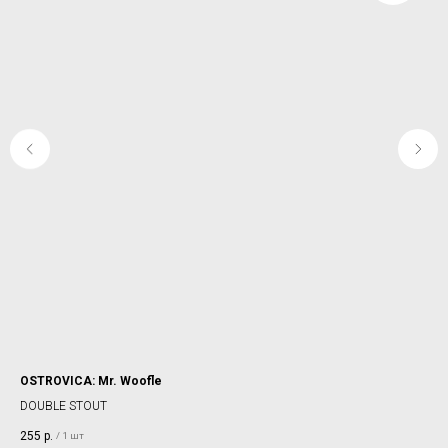
OSTROVICA: Mr. Woofle
RE
DOUBLE STOUT
PO
255
р.
36
/
1 шт