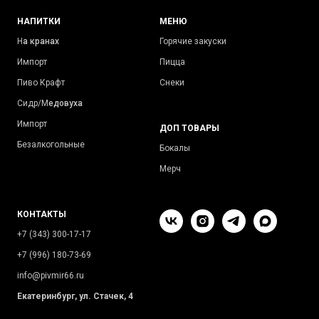
НАПИТКИ
МЕНЮ
Н
а кранах
Горячие закуски
Импорт
Пицца
Пиво Крафт
Снеки
Сидр/М
едовуха
Импорт
ДОП ТОВАРЫ
Безалкогольные
Бокалы
Мерч
КОНТАКТЫ
+7 (343) 300-17-17
+7 (996) 180-73-69
info@pivmir66.ru
Екатеринбург, ул. Стачек, 4