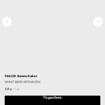
PANZER: Banana Kraken
4B
WHEAT BEER-HEFEWEIZEN
IPA
225
р.
35
/
1 шт
Подробнее