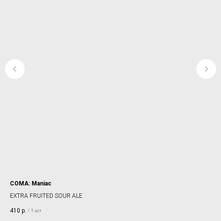
COMA: Maniac
SEL
EXTRA FRUITED SOUR ALE
GO
410
р.
33
/
1 шт