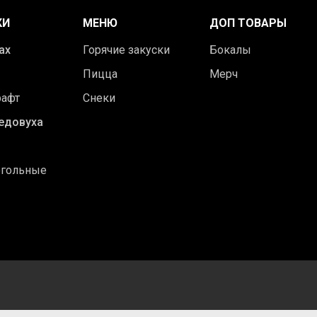
КИ
МЕНЮ
ДОП ТОВАРЫ
ах
Горячие закуски
Бокалы
Пицца
Мерч
рафт
Снеки
едовуха
огольные