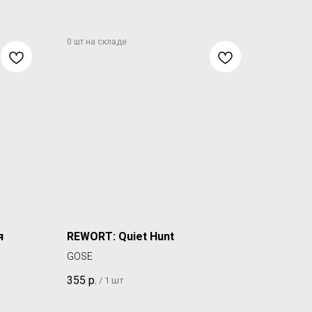
я
REWORT: Quiet Hunt
GOSE
355
р.
/
1 шт