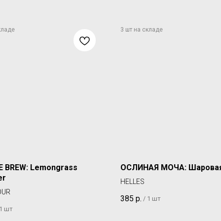
 BREW: Lemongrass
ОСЛИНАЯ МОЧА: Шарова
er
HELLES
OUR
385
р.
/
1 шт
1 шт