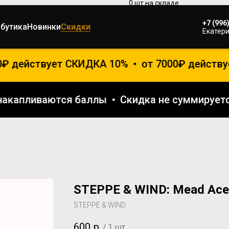
+7 (996
ибутика
Новинки
Скидки
Екатери
0₽ действует СКИДКА 10%
от 7000₽ действуе
е накапливаются баллы
Скидка не суммируе
STEPPE & WIND: Mead Acer
STEPPE & WIND
600
р.
/
1 шт