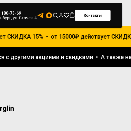
) 180-73-69
Контакты
нбург, ул. Стачек, 4
т СКИДКА 15%
от 15000₽ действует СКИДКА
тся с другими акциями и скидками
А также
glin