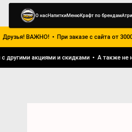
О нас
Напитки
Меню
Крафт по брендам
Атр
Друзья! ВАЖНО!
При заказе с сайта от 300
ся с другими акциями и скидками
А также н