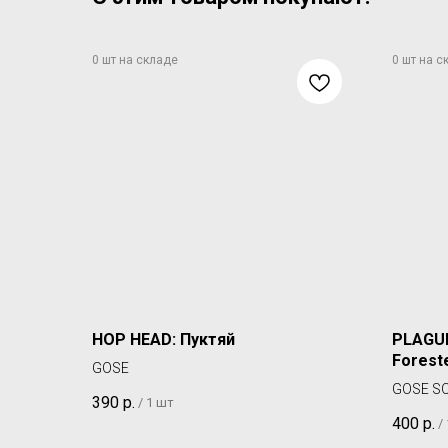
HOP HEAD: Пуктяй
PLAGUE
Forest
GOSE
GOSE S
390
р.
/
1 шт
400
р.
/