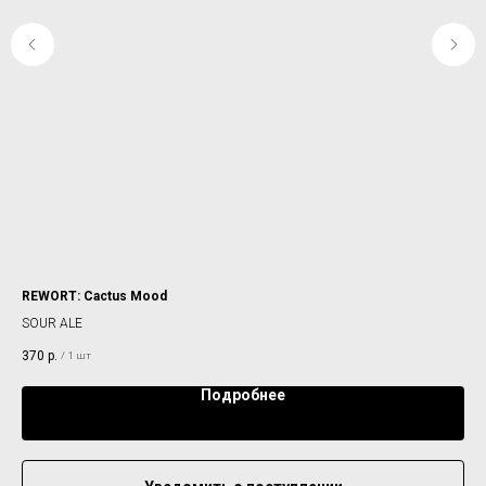
REWORT: Cactus Mood
SEL
SOUR ALE
NE
(Це
370
р.
35
/
1 шт
Подробнее