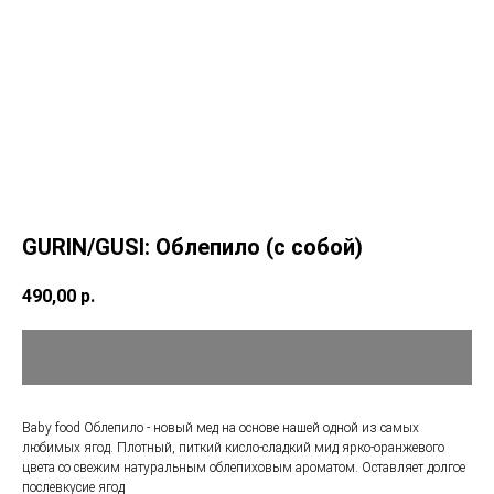
GURIN/GUSI: Облепило (с собой)
490,00
р.
Baby food Облепило - новый мед на основе нашей одной из самых
любимых ягод. Плотный, питкий кисло-сладкий мид ярко-оранжевого
цвета со свежим натуральным облепиховым ароматом. Оставляет долгое
послевкусие ягод