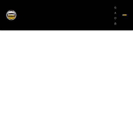
000₽ действует СКИДКА 10%
от 7000₽ действует СКИД
уется с другими акциями и скидками
А также не нак