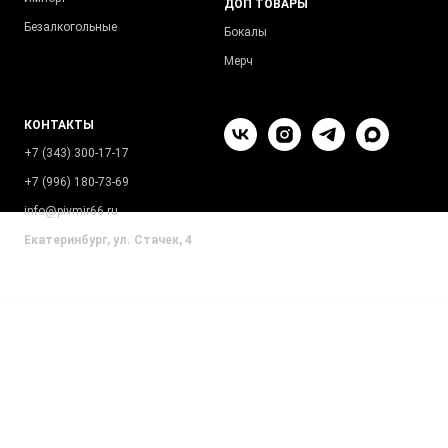
ДОП ТОВАРЫ
Безалкогольные
Бокалы
Мерч
КОНТАКТЫ
+7 (343) 300-17-17
+7 (996) 180-73-69
info@pivmir66.ru
Екатеринбург, ул. Стачек, 4