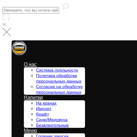
О нас
Система лояльности
Политика обработки
персональных данных
Согласие на обработку
персональных данных
Напитки
На кранах
Импорт
Крафт
Сидр/Медовуха
Безалкогольные
Меню
Горячие закуски