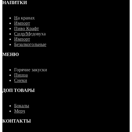
НАПИТКИ
Н
а кранах
Импорт
Пиво Крафт
Сидр/М
едовуха
Импорт
Безалкогольные
МЕНЮ
Горячие закуски
Пицца
Снеки
ДОП ТОВАРЫ
Бокалы
Мерч
КОНТАКТЫ