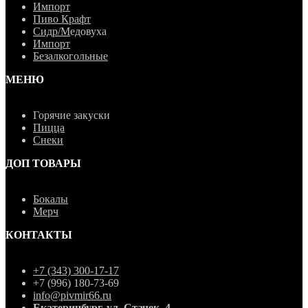
Импорт
Пиво Крафт
Сидр/М
едовуха
Импорт
Безалкогольные
МЕНЮ
Горячие закуски
Пицца
Снеки
ДОП ТОВАРЫ
Бокалы
Мерч
КОНТАКТЫ
+7 (343) 300-17-17
+7 (996) 180-73-69
info@pivmir66.ru
Екатеринбург, ул. Стачек, 4