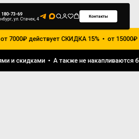
) 180-73-69
Контакты
нбург, ул. Стачек, 4
 7000₽ действует СКИДКА 15%
от 15000₽ де
кциями и скидками
А также не накапливают