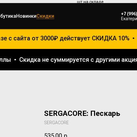
+7 (996
ибутика
Новинки
Скидки
Екатери
 с сайта от 3000₽ действует СКИДКА 10%
от
я баллы
Скидка не суммируется с другими а
SERGACORE: Пескарь
SERGACORE
535,00
р.