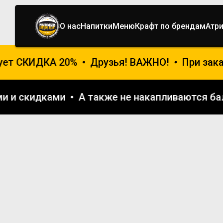
О нас
Напитки
Меню
Крафт по брендам
Атр
т СКИДКА 20%
Друзья! ВАЖНО!
При заказе
циями и скидками
А также не накапливаютс